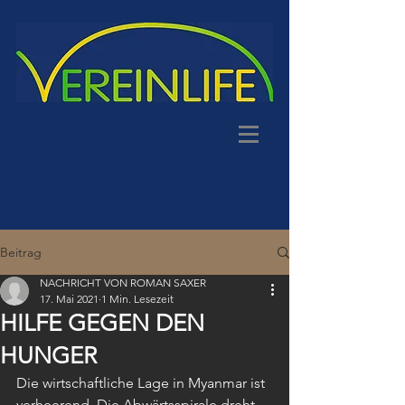
Beitrag
NACHRICHT VON ROMAN SAXER
17. Mai 2021
1 Min. Lesezeit
HILFE GEGEN DEN
HUNGER
Die wirtschaftliche Lage in Myanmar ist 
verheerend. Die Abwärtsspirale dreht 