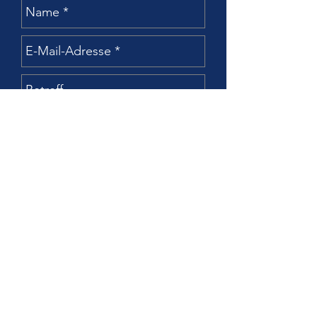
Senden
I M P R E S S U M