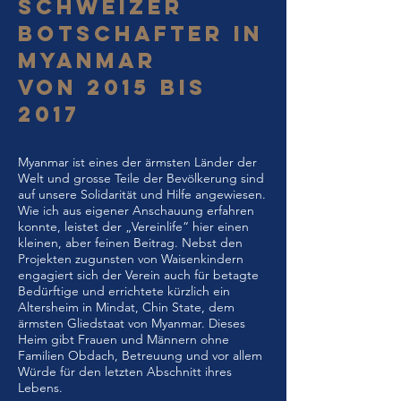
SCHWEIZEr
BOTSCHAFTER in
myanmar
von 2015 bis
2017
Myanmar ist eines der ärmsten Länder der
Welt und grosse Teile der Bevölkerung sind
auf unsere Solidarität und Hilfe angewiesen.
Wie ich aus eigener Anschauung erfahren
konnte, leistet der „Vereinlife“ hier einen
kleinen, aber feinen Beitrag. Nebst den
Projekten zugunsten von Waisenkindern
engagiert sich der Verein auch für betagte
Bedürftige und errichtete kürzlich ein
Altersheim in Mindat, Chin State, dem
ärmsten Gliedstaat von Myanmar. Dieses
Heim gibt Frauen und Männern ohne
Familien Obdach, Betreuung und vor allem
Würde für den letzten Abschnitt ihres
Lebens.