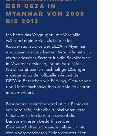
DER DEZA IN
MYANMAR VON 2008
BIS 2013
Ich hatte das Vergnügen, mit Vereinlife
während meiner Zeit als Leiter des
Kooperationsbüros der DEZA in Myanmar
eng zusammenzuarbeiten. Vereinlife hat sich
als zuverlässiger Partner für die Bevölkerung
in Myanmar erwiesen, indem Vereinlife als
NGO kontinuierlich nachhaltige Lösungen
ergänzend zu der offiziellen Arbeit der
DEZA in Bereichen wie Bildung, Gesundheit
und Gemeinschaftsaufbau seit vielen Jahren
implementiert.
Besonders beeindruckend ist die Fähigkeit
von Vereinlife, sehr direkt lokal verankerte
Initiativen zu fördern, die sowohl die
basisorientierten Bedürfnisse der
Gemeinschaften adressieren als auch mit
den übergeordneten Zielen der offiziellen