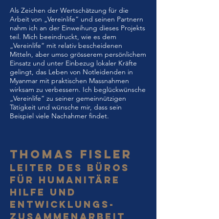
Als Zeichen der Wertschätzung für die
Arbeit von „Vereinlife“ und seinen Partnern
nahm ich an der Einweihung dieses Projekts
teil. Mich beeindruckt, wie es dem
„Vereinlife“ mit relativ bescheidenen
Mitteln, aber umso grösserem persönlichem
Einsatz und unter Einbezug lokaler Kräfte
gelingt, das Leben von Notleidenden in
Myanmar mit praktischen Massnahmen
wirksam zu verbessern. Ich beglückwünsche
„Vereinlife“ zu seiner gemeinnützigen
Tätigkeit und wünsche mir, dass sein
Beispiel viele Nachahmer findet.
THOMAS FISLER
LEITER DES BÜROS
FÜR HUMANITÄRE
HILFE UND
ENTWICKLUNGS-
ZUSAMMENARBEIT