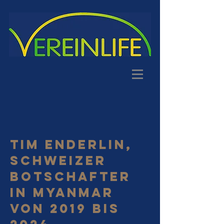
TIM ENDERLIN,
SCHWEIZER
BOTSCHAFTER
in Myanmar
von 2019 bis