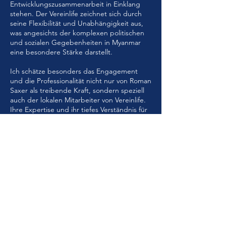
Entwicklungszusammenarbeit in Einklang
stehen. Der Vereinlife zeichnet sich durch
seine Flexibilität und Unabhängigkeit aus,
was angesichts der komplexen politischen
und sozialen Gegebenheiten in Myanmar
eine besondere Stärke darstellt.
Ich schätze besonders das Engagement
und die Professionalität nicht nur von Roman
Saxer als treibende Kraft, sondern speziell
auch der lokalen Mitarbeiter von Vereinlife.
Ihre Expertise und ihr tiefes Verständnis für
die lokalen Gegebenheiten leisten einen
wesentlichen Beitrag, die Projekte sehr
pragmatisch und erfolgreich umzusetzen
und nachhaltig positive Veränderungen in
den betroffenen Regionen zu bewirken.
Vereinlife erzielt signifikante greifbare
Ergebnisse für die Menschen vor Ort und
bereichert auch den interkulturellen
Austausch. Ich bin überzeugt, dass die
Organisation mit ihrer vielseitigen
Unterstützung in der Schweiz auch in