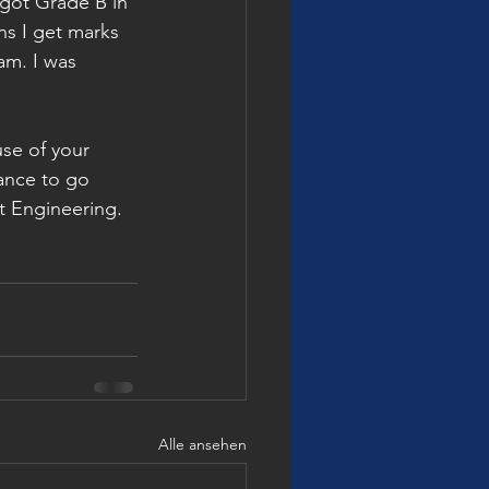
I got Grade B in 
ns I get marks 
am. I was 
se of your 
ance to go 
t Engineering. 
Alle ansehen