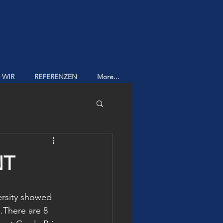
 WIR
REFERENZEN
More...
NT
ersity showed 
s.There are 8 