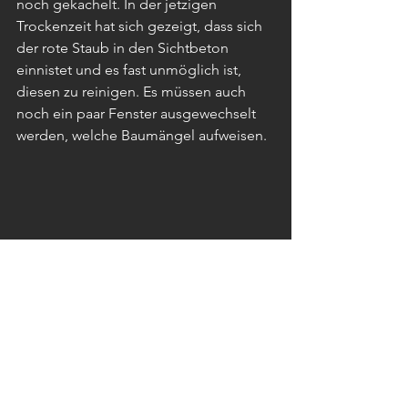
noch gekachelt. In der jetzigen 
Trockenzeit hat sich gezeigt, dass sich 
der rote Staub in den Sichtbeton 
einnistet und es fast unmöglich ist, 
diesen zu reinigen. Es müssen auch 
noch ein paar Fenster ausgewechselt 
werden, welche Baumängel aufweisen.