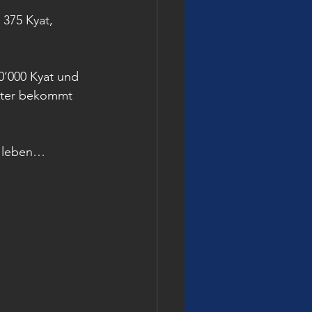
 375 Kyat, 
0‘000 Kyat und 
eiter bekommt 
g leben…