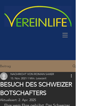
Beitrag
NACHRICHT VON ROMAN SAXER
15. Nov. 2021
1 Min. Lesezeit
BESUCH DES SCHWEIZER
BOTSCHAFTERS
Aktualisiert:
2. Apr. 2025
Ehre wem Ehre gebührt. Das Schweizer 