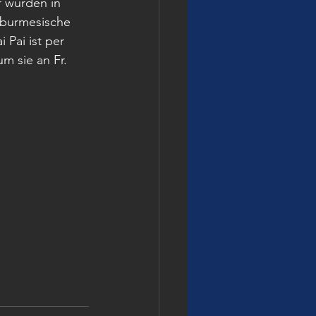
 wurden in 
 burmesische 
 Pai ist per 
m sie an Fr. 