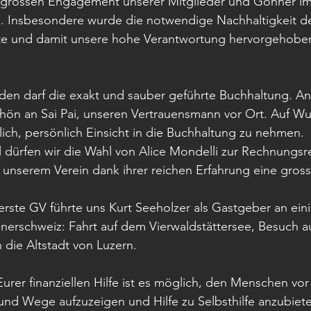
grossen Engagement unserer Mitglieder und Gönner im 
n. Insbesondere wurde die notwendige Nachhaltigkeit de
kte und damit unsere hohe Verantwortung hervorgehobe
den darf die exakt und sauber geführte Buchhaltung. An 
ön an Sai Pai, unseren Vertrauensmann vor Ort. Auf Wun
ch, persönlich Einsicht in die Buchhaltung zu nehmen.
l dürfen wir die Wahl von Alice Mondelli zur Rechnungsre
 unserem Verein dank ihrer reichen Erfahrung eine gross
erste GV führte uns Kurt Seeholzer als Gastgeber an ei
Innerschweiz: Fahrt auf dem Vierwaldstättersee, Besuch a
die Altstadt von Luzern.
rer finanziellen Hilfe ist es möglich, den Menschen vor 
d Wege aufzuzeigen und Hilfe zu Selbsthilfe anzubiete