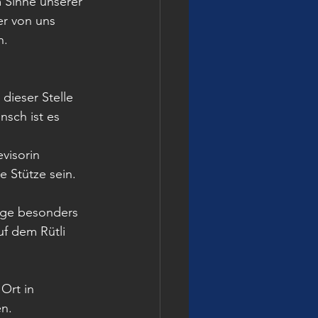
Sinne unserer 
r von uns 
n.
dieser Stelle 
sch ist es 
visorin 
e Stütze sein.
nige besonders 
uf dem Rütli 
Ort in 
n.