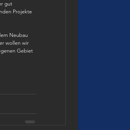
r gut 
enden Projekte 
 dem Neubau 
r wollen wir 
legenen Gebiet 