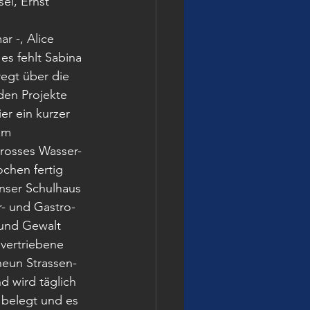
el, Ernst 
 -, Alice 
s fehlt Sabina 
egt über die 
en Projekte 
ier ein kurzer 
em 
rosses Wasser-
chen fertig 
nser Schulhaus 
r- und Gastro-
und Gewalt 
vertriebene 
eun Strassen- 
 wird täglich 
 belegt und es 