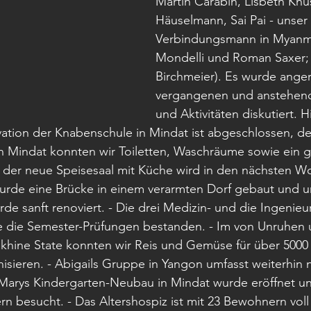
Martin Carabin, Lisbeth Knüs
Häuselmann, Sai Pai - unser 
Verbindungsmann in Myanmar
Mondelli und Roman Saxer; e
Birchmeier). Es wurde anger
vergangenen und anstehend
und Aktivitäten diskutiert. H
vation der Knabenschule in Mindat ist abgeschlossen, d
 Mindat konnten wir Toiletten, Waschräume sowie ein g
 der neue Speisesaal mit Küche wird in den nächsten Wo
 wurde eine Brücke in einem verarmten Dorf gebaut und u
de sanft renoviert. - Die drei Medizin- und die Ingenieu
e die Semester-Prüfungen bestanden. - Im von Unruhen 
khine State konnten wir Reis und Gemüse für über 5000 
ieren. - Abigails Gruppe in Yangon umfasst weiterhin n
Marys Kindergarten-Neubau in Mindat wurde eröffnet und
ern besucht. - Das Altershospiz ist mit 23 Bewohnern voll