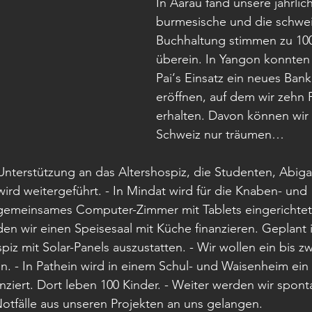
In Aarau fand unsere jährlic
burmesische und die schwei
Buchhaltung stimmen zu 100
überein. In Yangon konnten 
Pai‘s Einsatz ein neues Ban
eröffnen, auf dem wir zehn 
erhalten. Davon können wir h
Schweiz nur träumen…
e Unterstützung an das Altershospiz, die Studenten, Abig
ird weitergeführt. - In Mindat wird für die Knaben- und 
emeinsames Computer-Zimmer mit Tablets eingerichtet, 
 wir einen Speisesaal mit Küche finanzieren. Geplant i
iz mit Solar-Panels auszustatten. - Wir wollen ein bis z
. - In Pathein wird in einem Schul- und Waisenheim ein
ziert. Dort leben 100 Kinder. - Weiter werden wir sponta
otfälle aus unseren Projekten an uns gelangen.