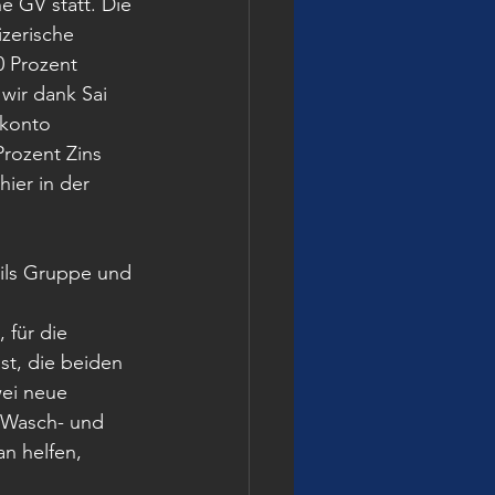
he GV statt. Die 
zerische 
 Prozent 
wir dank Sai 
kkonto 
Prozent Zins 
ier in der 
ails Gruppe und 
für die 
st, die beiden 
wei neue 
 Wasch- und 
n helfen, 